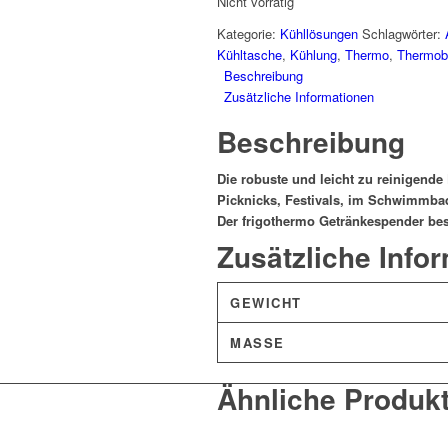
Nicht vorrätig
Kategorie:
Kühllösungen
Schlagwörter:
Kühltasche
,
Kühlung
,
Thermo
,
Thermob
Beschreibung
Zusätzliche Informationen
Beschreibung
Die robuste und leicht zu reinigende
Picknicks, Festivals, im Schwimmbad
Der frigothermo Getränkespender best
Zusätzliche Info
GEWICHT
MASSE
Ähnliche Produk