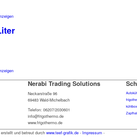
anzeigen
iter
anzeigen
Nerabi Trading Solutions
Sch
Autokü
Neckarstraße 96
69483 Wald-Michelbach
frigoth
kühlbo
Telefon: 06207/
2030601
Zapfha
info@frigothermo.de
www.frigothermo.de
 erstellt und betreut durch
www.teef-grafik.de
-
Impressum
-