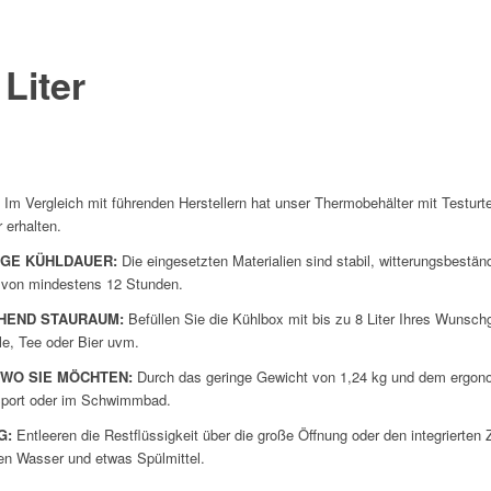
Liter
Im Vergleich mit führenden Herstellern hat unser Thermobehälter mit Testurte
 erhalten.
NGE KÜHLDAUER:
Die eingesetzten Materialien sind stabil, witterungsbestän
g von mindestens 12 Stunden.
HEND STAURAUM:
Befüllen Sie die Kühlbox mit bis zu 8 Liter Ihres Wunsch
le, Tee oder Bier uvm.
 WO SIE MÖCHTEN:
Durch das geringe Gewicht von 1,24 kg und dem ergonomi
m Sport oder im Schwimmbad.
G:
Entleeren die Restflüssigkeit über die große Öffnung oder den integrierten
en Wasser und etwas Spülmittel.