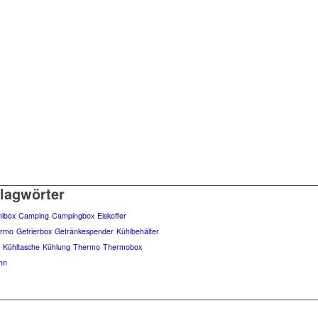
lagwörter
hlbox
Camping
Campingbox
Eiskoffer
ermo
Gefrierbox
Getränkespender
Kühlbehälter
x
Kühltasche
Kühlung
Thermo
Thermobox
hn