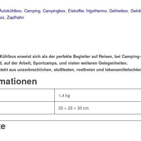
Autokühlbox
,
Camping
,
Campingbox
,
Eiskoffer
,
frigothermo
,
Gefrierbox
,
Geträ
ox
,
Zapfhahn
 Kühlbox erweist sich als der perfekte Begleiter auf Reisen, bei Camping
, auf der Arbeit, Sportcamps, und vielen weiteren Gelegenheiten.
eht aus unzerbrechlichen, stoßfesten, rostfreien und lebensmittelechten
rmationen
1,4 kg
23 × 23 × 33 cm
te